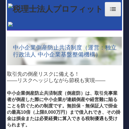
ホーム
お知らせ
中小企業倒産防止共済制度（運営：独立
経営理念
行政法人 中小企業基盤整備機構）
業務案内
大分事務所
取引先の倒産リスクに備える！
――リスクヘッジしながら節税も実現――
国東事務所
中小企業倒産防止共済制度（倒産防）は、取引先事業
職員紹介
者が倒産した際に中小企業が連鎖倒産や経営難に陥る
ことを防ぐための制度です。無担保・無保証人で掛金
料金体系
の最高10倍（上限8,000万円）まで借入れでき、その掛
金は損金または必要経費に算入できる税制優遇も受け
補助金・助成金・融資情報
られます。