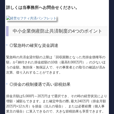
社会福祉法人の皆様へ
詳しくは当事務所へお問合せください。
病院・診療所の皆様へ
創業の夢をお手伝いします
中小企業倒産防止共済制度の4つのポイント
書面添付制度
◎緊急時の確実な資金調達
TKCコンテンツ
緊急時の共済金貸付額の上限は「回収困難となった売掛金債権等の
個人情報保護方針
額」か｢納付された掛金総額の10倍（最高8,000万円）」の少ないほ
うの金額。無担保・無保証人で、その事業者との取引の確認が済み
リンク集
次第、借り入れすることができます。
お問い合わせ
◎掛金の税制優遇で高い節税効果
掛金月額は5,000円～20万円まで選択でき、その時の経営状況により
増額・減額もできます。また確定申告の際､最大240万円（掛金月額
20万円×12カ月）を損金（法人の場合）、または必要経費（個人事
業主の場合）に算入できるので、大きな節税効果も享受できます。