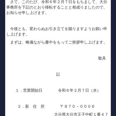
さて、このたび、令和６年２月７日をもちまして、大分
社会福祉法人の皆様へ
事務所を下記のとおり移転することと相成りましたので、
お知らせ申し上げます。
病院・診療所の皆様へ
創業の夢をお手伝いします
今後とも、変わらぬお引き立てを賜りますようお願い申
し上げます。
書面添付制度
まずは、略儀ながら書中をもってご挨拶申し上げます。
TKCコンテンツ
敬具
個人情報保護方針
リンク集
記
お問い合わせ
１．営業開始日 令和６年２月７日（水）
２．
新 住 所 〒８７０－０００６
大分県大分市王子中町１番４７