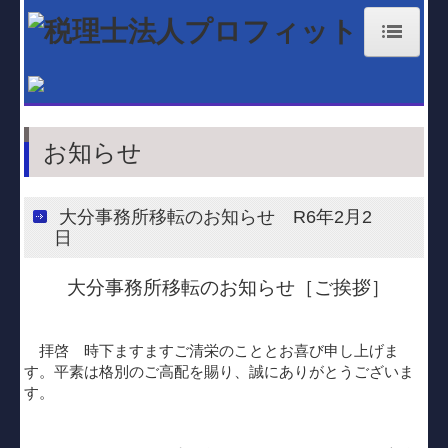
ホーム
お知らせ
お知らせ
経営理念
業務案内
大分事務所移転のお知らせ R6年2月2
日
大分事務所
大分事務所移転のお知らせ［ご挨拶］
国東事務所
職員紹介
拝啓
時下ますますご清栄のこととお喜び申し上げま
す。平素は
格別
のご
高配
を賜り、誠にありがとうございま
料金体系
す。
補助金・助成金・融資情報