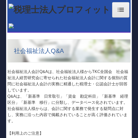
ホーム
お知らせ
社会福祉法人Q&A
経営理念
業務案内
社会福祉法人会計Q&Aは、社会福祉法人様からTKC全国会 社会福
大分事務所
祉法人経営研究会に寄せられた社会福祉法人会計に関する個別の質
問に社会福祉法人会計の実務に精通した税理士・公認会計士が回答
国東事務所
しています。
Q&Aは、「新基準 日常取引」「資金 勘定科目」「新基準 経理
区分」「新基準 移行」に分類し、データベース化されています。
職員紹介
社会福祉法人様からは、会計に関する業務で発生する疑問点に対
し、実務に沿った内容で掲載されていることが高く評価されていま
料金体系
す。
補助金・助成金・融資情報
【利用上のご注意】