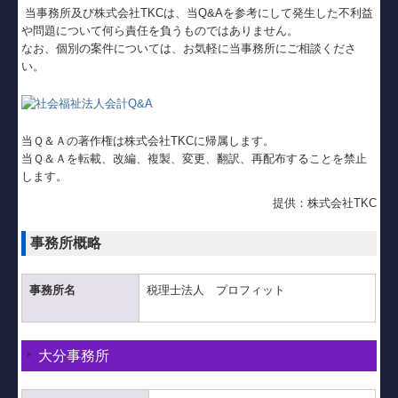
当事務所及び株式会社TKCは、当Q&Aを参考にして発生した不利益
社会福祉法人の皆様へ
や問題について何ら責任を負うものではありません。
なお、個別の案件については、お気軽に当事務所にご相談くださ
病院・診療所の皆様へ
い。
創業の夢をお手伝いします
書面添付制度
当Ｑ＆Ａの著作権は株式会社TKCに帰属します。
当Ｑ＆Ａを転載、改編、複製、変更、翻訳、再配布することを禁止
TKCコンテンツ
します。
提供：株式会社TKC
個人情報保護方針
事務所概略
リンク集
お問い合わせ
事務所名
税理士法人 プロフィット
大分事務所