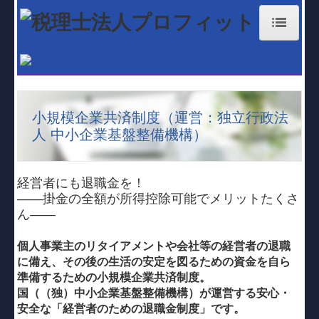
ホーム
お知らせ
小規模企業共済制度（運営：独立行政法
経営理念
人 中小企業基盤整備機構）
業務案内
大分事務所
経営者にも退職金を！
――掛金の全額が所得控除可能でメリットたくさ
国東事務所
ん――
職員紹介
個人事業主のリタイアメントや会社等の経営者の退職
に備え、その後の生活の安定を図るための資金を自ら
料金体系
準備するための小規模企業共済制度。
国（（独）中小企業基盤整備機構）が運営する安心・
補助金・助成金・融資情報
安全な「経営者のための退職金制度」です。