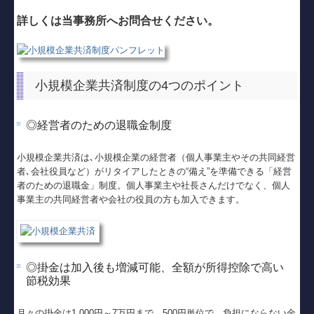
社会福祉法人の皆様へ
詳しくは当事務所へお問合せください。
病院・診療所の皆様へ
創業の夢をお手伝いします
小規模企業共済制度の4つのポイント
書面添付制度
◎経営者のための退職金制度
TKCコンテンツ
小規模企業共済は､小規模企業の経営者（個人事業主やその共同経営
個人情報保護方針
者､会社役員など）がリタイアしたときの“備え”を準備できる「経営
者のための退職金」制度。個人事業主や社長さんだけでなく、個人
リンク集
事業主の共同経営者や会社の役員の方も加入できます。
お問い合わせ
◎掛金は加入後も増減可能、全額が所得控除で高い
節税効果
月々の掛金は1,000円～7万円まで、500円単位で、負担にならない金